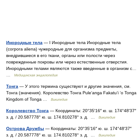
Инородные тела
— I Инородные тела Инородные тела
(corpora aliena) чужеродные для организма предметы,
внедрившиеся в его ткани, органы или полости через
поврежденные покровы или через естественные отверстия.
Инородными телами являются также введенные в организм с…
…
Медицинская энциклопедия
Тонга
— У этого термина существуют и другие значения, см.
Тонга (значения). Королевство Тонга Puleʻanga Fakatuʻi ʻo Tonga
Kingdom of Tonga …
Википедия
Королевство Тонга
— Координаты: 20°35′16″ ю. ш. 174°48′37″
з. д. / 20.587778° ю. ш. 174.810278° з. д. …
Википедия
Острова Дружбы
— Координаты: 20°35′16″ ю. ш. 174°48′37″
з. д. / 20.587778° ю. ш. 174.810278° з. д. …
Википедия