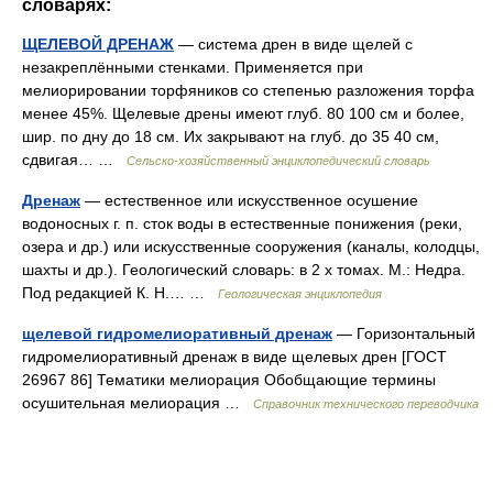
словарях:
ЩЕЛЕВОЙ ДРЕНАЖ
— система дрен в виде щелей с
незакреплёнными стенками. Применяется при
мелиорировании торфяников со степенью разложения торфа
менее 45%. Щелевые дрены имеют глуб. 80 100 см и более,
шир. по дну до 18 см. Их закрывают на глуб. до 35 40 см,
сдвигая… …
Сельско-хозяйственный энциклопедический словарь
Дренаж
— естественное или искусственное осушение
водоносных г. п. сток воды в естественные понижения (реки,
озера и др.) или искусственные сооружения (каналы, колодцы,
шахты и др.). Геологический словарь: в 2 х томах. М.: Недра.
Под редакцией К. Н.… …
Геологическая энциклопедия
щелевой гидромелиоративный дренаж
— Горизонтальный
гидромелиоративный дренаж в виде щелевых дрен [ГОСТ
26967 86] Тематики мелиорация Обобщающие термины
осушительная мелиорация …
Справочник технического переводчика